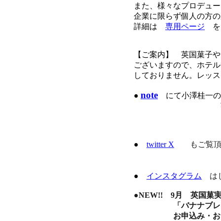
また、様々なプロデュー
企業に限らず個人の方の
詳細は
専用ページ
を
【ご案内】 英国菓子や
ございますので、ホテル
しておりません。レッス
note
●
にて小澤桂一の
英国関係や、お
●
twitter X
もご覧
●
インスタグラム
は
●NEW!! 9月 英国
「バナナブレッド
お申込み・お