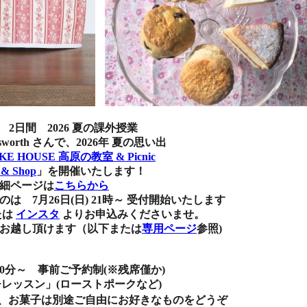
日) 2日間 2026 夏の課外授業
th さんで、2026年 夏の思い出
AKE HOUSE 高原の教室 & Picnic
 & Shop
」を開催いたします！
ジは
こちらから
7月26日(日) 21時～ 受付開始いたします
たは
インスタ
よりお申込みくださいませ。
し頂けます（以下または
専用ページ
参照)
0分～ 事前ご予約制(※残席僅か)
スン」(ローストポークなど)
は別途ご自由にお好きなものをどうぞ