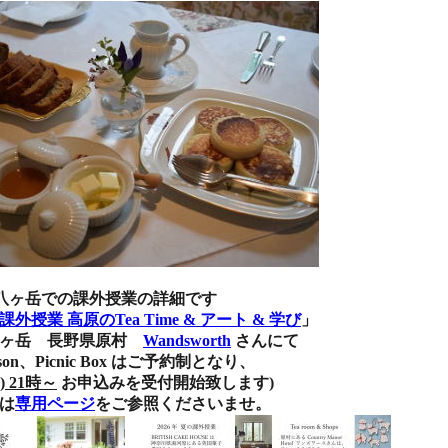
(日) 八ヶ岳での課外授業の詳細です
課外授業 高原のTea Time & アート & 学び
」
 長野県原村
Wandsworth
さんにて
icnic Box はご予約制となり、
) 21時～
お申込みを受付開始致します)
は
専用ページ
をご参照くださいませ。