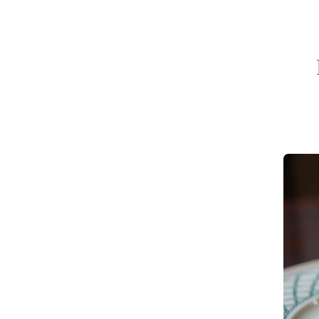
Sch
Yugaw