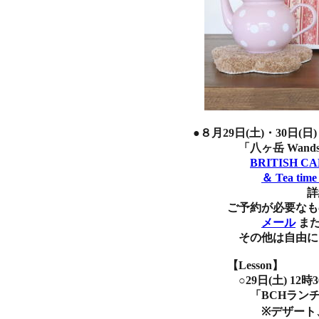
●８月29日(土)・30日(
「八ヶ岳 Wandswor
BRITISH C
＆ Tea time
詳細ペー
ご予約が必要なものは 
メール
ま
その他は自由にお越
【Lesson】
○29日(土) 12時3
「BCHランチレッ
※デザート、お菓子