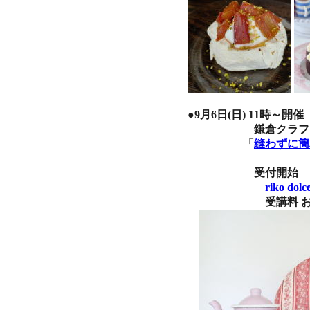
●9月6日(日) 11時～開催
鎌倉クラフトサロン ro
「
縫わずに簡
受付開始 ８月９日
riko 
受講料 お一人様 8